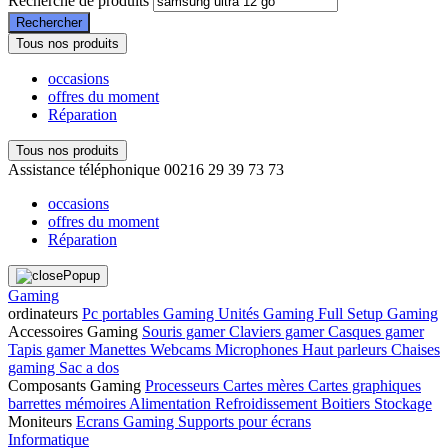
Recherche de produits
Rechercher
Tous nos produits
occasions
offres du moment
Réparation
Tous nos produits
Assistance téléphonique
00216 29 39 73 73
occasions
offres du moment
Réparation
Gaming
ordinateurs
Pc portables Gaming
Unités Gaming
Full Setup Gaming
Accessoires Gaming
Souris gamer
Claviers gamer
Casques gamer
Tapis gamer
Manettes
Webcams
Microphones
Haut parleurs
Chaises
gaming
Sac a dos
Composants Gaming
Processeurs
Cartes mères
Cartes graphiques
barrettes mémoires
Alimentation
Refroidissement
Boitiers
Stockage
Moniteurs
Ecrans Gaming
Supports pour écrans
Informatique