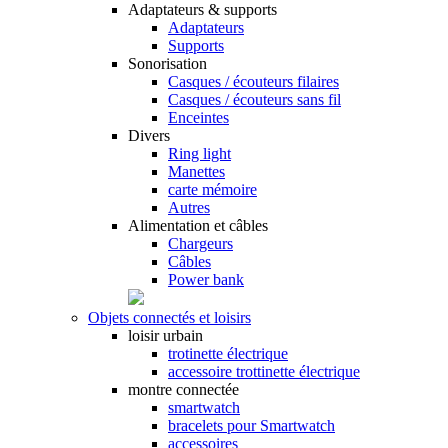
Adaptateurs & supports
Adaptateurs
Supports
Sonorisation
Casques / écouteurs filaires
Casques / écouteurs sans fil
Enceintes
Divers
Ring light
Manettes
carte mémoire
Autres
Alimentation et câbles
Chargeurs
Câbles
Power bank
Objets connectés et loisirs
loisir urbain
trotinette électrique
accessoire trottinette électrique
montre connectée
smartwatch
bracelets pour Smartwatch
accessoires