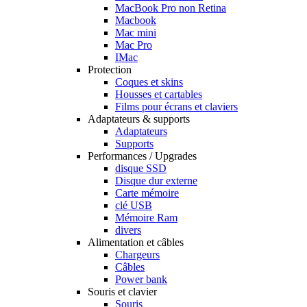
MacBook Pro non Retina
Macbook
Mac mini
Mac Pro
IMac
Protection
Coques et skins
Housses et cartables
Films pour écrans et claviers
Adaptateurs & supports
Adaptateurs
Supports
Performances / Upgrades
disque SSD
Disque dur externe
Carte mémoire
clé USB
Mémoire Ram
divers
Alimentation et câbles
Chargeurs
Câbles
Power bank
Souris et clavier
Souris