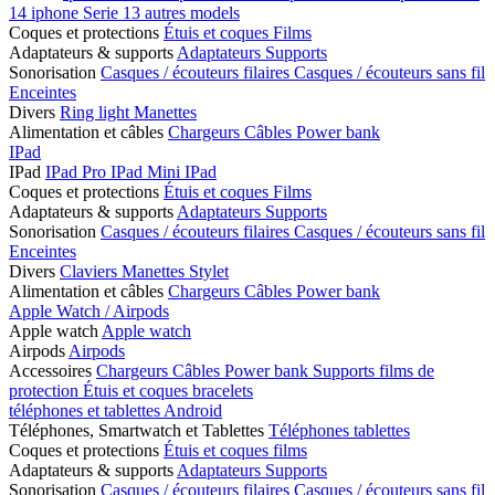
14
iphone Serie 13
autres models
Coques et protections
Étuis et coques
Films
Adaptateurs & supports
Adaptateurs
Supports
Sonorisation
Casques / écouteurs filaires
Casques / écouteurs sans fil
Enceintes
Divers
Ring light
Manettes
Alimentation et câbles
Chargeurs
Câbles
Power bank
IPad
IPad
IPad Pro
IPad Mini
IPad
Coques et protections
Étuis et coques
Films
Adaptateurs & supports
Adaptateurs
Supports
Sonorisation
Casques / écouteurs filaires
Casques / écouteurs sans fil
Enceintes
Divers
Claviers
Manettes
Stylet
Alimentation et câbles
Chargeurs
Câbles
Power bank
Apple Watch / Airpods
Apple watch
Apple watch
Airpods
Airpods
Accessoires
Chargeurs
Câbles
Power bank
Supports
films de
protection
Étuis et coques
bracelets
téléphones et tablettes Android
Téléphones, Smartwatch et Tablettes
Téléphones
tablettes
Coques et protections
Étuis et coques
films
Adaptateurs & supports
Adaptateurs
Supports
Sonorisation
Casques / écouteurs filaires
Casques / écouteurs sans fil