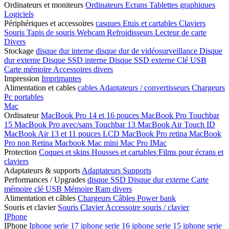
Ordinateurs et moniteurs
Ordinateurs
Ecrans
Tablettes graphiques
Logiciels
Périphériques et accessoires
casques
Etuis et cartables
Claviers
Souris
Tapis de souris
Webcam
Refroidisseurs
Lecteur de carte
Divers
Stockage
disque dur interne
disque dur de vidéosurveillance
Disque
dur externe
Disque SSD interne
Disque SSD externe
Clé USB
Carte mémoire
Accessoires divers
Impression
Imprimantes
Alimentation et cables
cables
Adaptateurs / convertisseurs
Chargeurs
Pc portables
Mac
Ordinateur
MacBook Pro 14 et 16 pouces
MacBook Pro Touchbar
15
MacBook Pro avec/sans Touchbar 13
MacBook Air Touch ID
MacBook Air 13 et 11 pouces LCD
MacBook Pro retina
MacBook
Pro non Retina
Macbook
Mac mini
Mac Pro
IMac
Protection
Coques et skins
Housses et cartables
Films pour écrans et
claviers
Adaptateurs & supports
Adaptateurs
Supports
Performances / Upgrades
disque SSD
Disque dur externe
Carte
mémoire
clé USB
Mémoire Ram
divers
Alimentation et câbles
Chargeurs
Câbles
Power bank
Souris et clavier
Souris
Clavier
Accessoire souris / clavier
IPhone
IPhone
Iphone serie 17
iphone serie 16
iphone serie 15
iphone serie