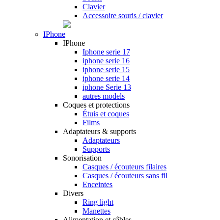
Clavier
Accessoire souris / clavier
IPhone
IPhone
Iphone serie 17
iphone serie 16
iphone serie 15
iphone serie 14
iphone Serie 13
autres models
Coques et protections
Étuis et coques
Films
Adaptateurs & supports
Adaptateurs
Supports
Sonorisation
Casques / écouteurs filaires
Casques / écouteurs sans fil
Enceintes
Divers
Ring light
Manettes
Alimentation et câbles