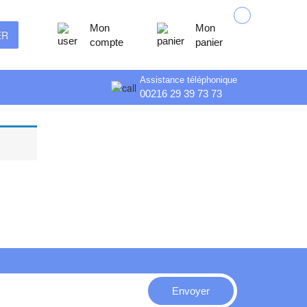
Mon
Mon
ER
compte
panier
Assistance téléphonique
00216 29 39 73 73