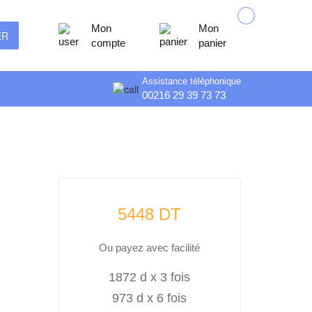
Mon
Mon
ER
compte
panier
Assistance téléphonique
00216 29 39 73 73
5448 DT
ou payez avec facilité
1872 d x 3 fois
973 d x 6 fois