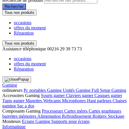
Recherche de produits
Rechercher
Tous nos produits
occasions
offres du moment
Réparation
Tous nos produits
Assistance téléphonique
00216 29 39 73 73
occasions
offres du moment
Réparation
Gaming
ordinateurs
Pc portables Gaming
Unités Gaming
Full Setup Gaming
Accessoires Gaming
Souris gamer
Claviers gamer
Casques gamer
Tapis gamer
Manettes
Webcams
Microphones
Haut parleurs
Chaises
gaming
Sac a dos
Composants Gaming
Processeurs
Cartes mères
Cartes graphiques
barrettes mémoires
Alimentation
Refroidissement
Boitiers
Stockage
Moniteurs
Ecrans Gaming
Supports pour écrans
Informatique