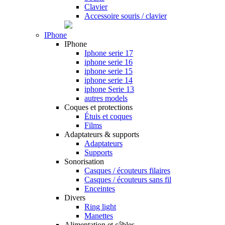
Clavier
Accessoire souris / clavier
IPhone
IPhone
Iphone serie 17
iphone serie 16
iphone serie 15
iphone serie 14
iphone Serie 13
autres models
Coques et protections
Étuis et coques
Films
Adaptateurs & supports
Adaptateurs
Supports
Sonorisation
Casques / écouteurs filaires
Casques / écouteurs sans fil
Enceintes
Divers
Ring light
Manettes
Alimentation et câbles