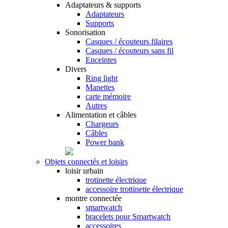
Adaptateurs & supports
Adaptateurs
Supports
Sonorisation
Casques / écouteurs filaires
Casques / écouteurs sans fil
Enceintes
Divers
Ring light
Manettes
carte mémoire
Autres
Alimentation et câbles
Chargeurs
Câbles
Power bank
Objets connectés et loisirs
loisir urbain
trotinette électrique
accessoire trottinette électrique
montre connectée
smartwatch
bracelets pour Smartwatch
accessoires