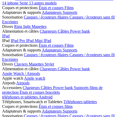
14
iphone Serie 13
autres models
Coques et protections
Étuis et coques
Films
Adaptateurs & supports
Adaptateurs
Supports
Sonorisation
Casques / écouteurs filaires
Casques / écouteurs sans fil
Enceintes
Divers
Ring light
Manettes
Alimentation et câbles
Chargeurs
Câbles
Power bank
IPad
IPad
IPad Pro
IPad Mini
IPad
Coques et protections
Étuis et coques
Films
Adaptateurs & supports
Adaptateurs
Supports
Sonorisation
Casques / écouteurs filaires
Casques / écouteurs sans fil
Enceintes
Divers
Claviers
Manettes
Stylet
Alimentation et câbles
Chargeurs
Câbles
Power bank
Apple Watch / Airpods
Apple watch
Apple watch
Airpods
Airpods
Accessoires
Chargeurs
Câbles
Power bank
Supports
films de
protection
Étuis et coques
bracelets
téléphones et tablettes Android
Téléphones, Smartwatch et Tablettes
Téléphones
tablettes
Coques et protections
Étuis et coques
films
Adaptateurs & supports
Adaptateurs
Supports
Sonorisation
Casques / écouteurs filaires
Casques / écouteurs sans fil