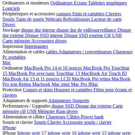
Ordinateurs et moniteurs
Ordinateurs
Ecrans
Tablettes graphiques
Logiciels
Périphériques et accessoires
casques
Etuis et cartables
Claviers
Souris
Tapis de souris
Webcam
Refroidisseurs
Lecteur de carte
Divers
Stockage
disque dur interne
disque dur de vidéosurveillance
Disque
dur externe
Disque SSD interne
Disque SSD externe
Clé USB
Carte mémoire
Accessoires divers
Impression
Imprimantes
Alimentation et cables
cables
Adaptateurs / convertisseurs
Chargeurs
Pc portables
Mac
Ordinateur
MacBook Pro 14 et 16 pouces
MacBook Pro Touchbar
15
MacBook Pro avec/sans Touchbar 13
MacBook Air Touch ID
MacBook Air 13 et 11 pouces LCD
MacBook Pro retina
MacBook
Pro non Retina
Macbook
Mac mini
Mac Pro
IMac
Protection
Coques et skins
Housses et cartables
Films pour écrans et
claviers
Adaptateurs & supports
Adaptateurs
Supports
Performances / Upgrades
disque SSD
Disque dur externe
Carte
mémoire
clé USB
Mémoire Ram
divers
Alimentation et câbles
Chargeurs
Câbles
Power bank
Souris et clavier
Souris
Clavier
Accessoire souris / clavier
IPhone
IPhone
Iphone serie 17
iphone serie 16
iphone serie 15
iphone serie