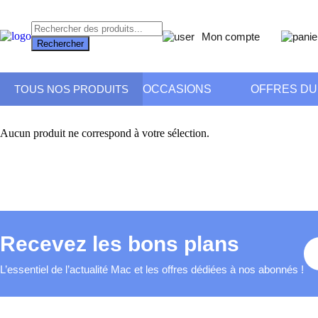
Recherche
Mon compte
de
Rechercher
produits
OCCASIONS
OFFRES D
TOUS NOS PRODUITS
Aucun produit ne correspond à votre sélection.
Recevez les bons plans
L’essentiel de l’actualité Mac et les offres dédiées à nos abonnés !