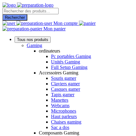
Recherche
de
Rechercher
produits
Mon compte
Mon panier
Tous nos produits
Gaming
ordinateurs
Pc portables Gaming
Unités Gaming
Full Setup Gaming
Accessoires Gaming
Souris gamer
Claviers gamer
Casques gamer
Tapis gamer
Manettes
Webcams
Microphones
Haut parleurs
Chaises gaming
Sac a dos
Composants Gaming