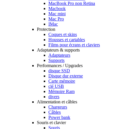
MacBook Pro non Retina
Macbook
Mac mini
Mac Pro
IMac
Protection
Coques et skins
Housses et cartables
Films pour écrans et claviers
Adaptateurs & supports
Adaptateurs
Supports
Performances / Upgrades
disque SSD
Disque dur externe
Carte mémoire
clé USB
Mémoire Ram
divers
Alimentation et câbles
Chargeurs
Câbles
Power bank
Souris et clavier
Souris