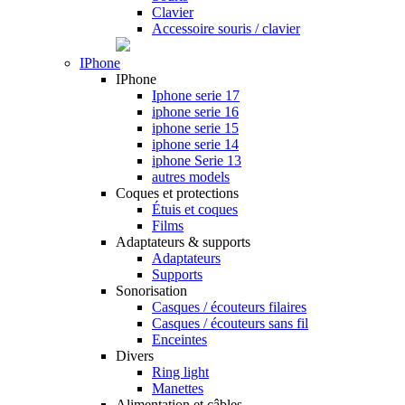
Clavier
Accessoire souris / clavier
IPhone
IPhone
Iphone serie 17
iphone serie 16
iphone serie 15
iphone serie 14
iphone Serie 13
autres models
Coques et protections
Étuis et coques
Films
Adaptateurs & supports
Adaptateurs
Supports
Sonorisation
Casques / écouteurs filaires
Casques / écouteurs sans fil
Enceintes
Divers
Ring light
Manettes
Alimentation et câbles