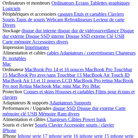
Ordinateurs et moniteurs
Ordinateurs
Ecrans
Tablettes graphiques
Logiciels
Périphériques et accessoires
casques
Etuis et cartables
Claviers
Souris
Tapis de souris
Webcam
Refroidisseurs
Lecteur de carte
Divers
Stockage
disque dur interne
disque dur de vidéosurveillance
Disque
dur externe
Disque SSD interne
Disque SSD externe
Clé USB
Carte mémoire
Accessoires divers
Impression
Imprimantes
Alimentation et cables
cables
Adaptateurs / convertisseurs
Chargeurs
Pc portables
Mac
Ordinateur
MacBook Pro 14 et 16 pouces
MacBook Pro Touchbar
15
MacBook Pro avec/sans Touchbar 13
MacBook Air Touch ID
MacBook Air 13 et 11 pouces LCD
MacBook Pro retina
MacBook
Pro non Retina
Macbook
Mac mini
Mac Pro
IMac
Protection
Coques et skins
Housses et cartables
Films pour écrans et
claviers
Adaptateurs & supports
Adaptateurs
Supports
Performances / Upgrades
disque SSD
Disque dur externe
Carte
mémoire
clé USB
Mémoire Ram
divers
Alimentation et câbles
Chargeurs
Câbles
Power bank
Souris et clavier
Souris
Clavier
Accessoire souris / clavier
IPhone
IPhone
Iphone serie 17
iphone serie 16
iphone serie 15
iphone serie