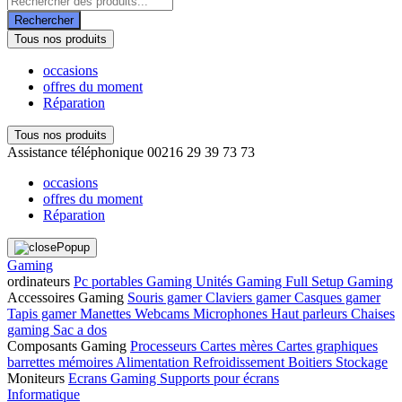
de
Rechercher
produits
Tous nos produits
occasions
offres du moment
Réparation
Tous nos produits
Assistance téléphonique
00216 29 39 73 73
occasions
offres du moment
Réparation
Gaming
ordinateurs
Pc portables Gaming
Unités Gaming
Full Setup Gaming
Accessoires Gaming
Souris gamer
Claviers gamer
Casques gamer
Tapis gamer
Manettes
Webcams
Microphones
Haut parleurs
Chaises
gaming
Sac a dos
Composants Gaming
Processeurs
Cartes mères
Cartes graphiques
barrettes mémoires
Alimentation
Refroidissement
Boitiers
Stockage
Moniteurs
Ecrans Gaming
Supports pour écrans
Informatique