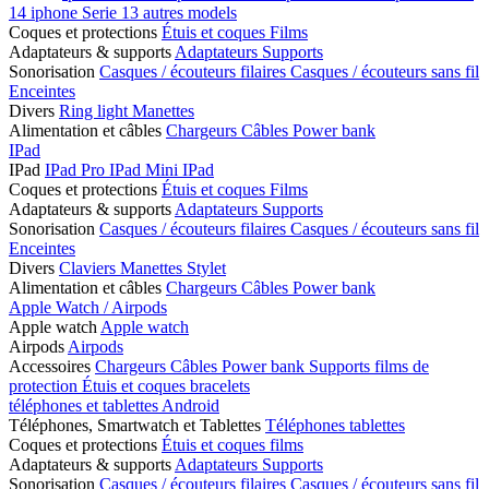
14
iphone Serie 13
autres models
Coques et protections
Étuis et coques
Films
Adaptateurs & supports
Adaptateurs
Supports
Sonorisation
Casques / écouteurs filaires
Casques / écouteurs sans fil
Enceintes
Divers
Ring light
Manettes
Alimentation et câbles
Chargeurs
Câbles
Power bank
IPad
IPad
IPad Pro
IPad Mini
IPad
Coques et protections
Étuis et coques
Films
Adaptateurs & supports
Adaptateurs
Supports
Sonorisation
Casques / écouteurs filaires
Casques / écouteurs sans fil
Enceintes
Divers
Claviers
Manettes
Stylet
Alimentation et câbles
Chargeurs
Câbles
Power bank
Apple Watch / Airpods
Apple watch
Apple watch
Airpods
Airpods
Accessoires
Chargeurs
Câbles
Power bank
Supports
films de
protection
Étuis et coques
bracelets
téléphones et tablettes Android
Téléphones, Smartwatch et Tablettes
Téléphones
tablettes
Coques et protections
Étuis et coques
films
Adaptateurs & supports
Adaptateurs
Supports
Sonorisation
Casques / écouteurs filaires
Casques / écouteurs sans fil