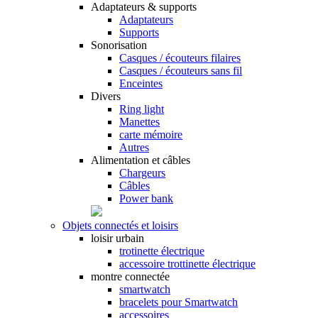
Adaptateurs & supports
Adaptateurs
Supports
Sonorisation
Casques / écouteurs filaires
Casques / écouteurs sans fil
Enceintes
Divers
Ring light
Manettes
carte mémoire
Autres
Alimentation et câbles
Chargeurs
Câbles
Power bank
Objets connectés et loisirs
loisir urbain
trotinette électrique
accessoire trottinette électrique
montre connectée
smartwatch
bracelets pour Smartwatch
accessoires