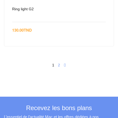
Ring light G2
130.00
TND
1
2
Recevez les bons plans
L’essentiel de l’actualité Mac et les offres dédiées à nos