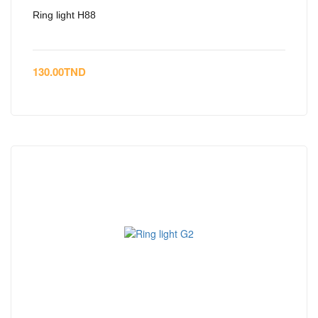
Ring light H88
130.00
TND