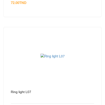
72.00
TND
Ring light L07