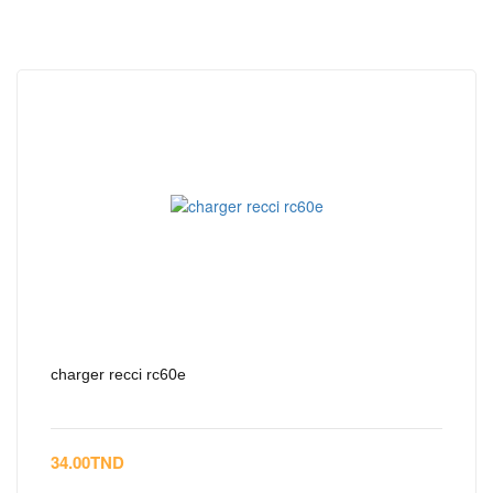
charger recci rc60e
34.00
TND