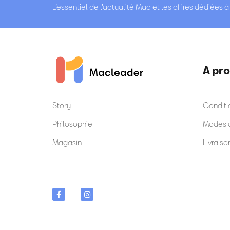
L’essentiel de l’actualité Mac et les offres dédiées 
A pr
Story
Conditi
Philosophie
Modes 
Magasin
Livraiso