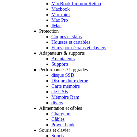
MacBook Pro non Retina
Macbook
Mac mini
Mac Pro
IMac
Protection
Coques et skins
Housses et cartables
Films pour écrans et claviers
Adaptateurs & supports
Adaptateurs
Supports
Performances / Upgrades
disque SSD
Disque dur externe
Carte mémoire
clé USB
Mémoire Ram
divers
Alimentation et câbles
Chargeurs
Câbles
Power bank
Souris et clavier
Souris