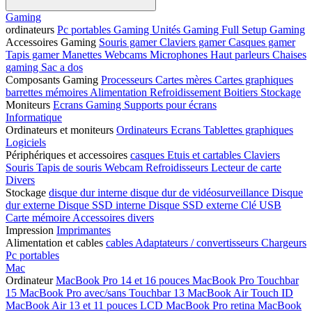
Gaming
ordinateurs
Pc portables Gaming
Unités Gaming
Full Setup Gaming
Accessoires Gaming
Souris gamer
Claviers gamer
Casques gamer
Tapis gamer
Manettes
Webcams
Microphones
Haut parleurs
Chaises
gaming
Sac a dos
Composants Gaming
Processeurs
Cartes mères
Cartes graphiques
barrettes mémoires
Alimentation
Refroidissement
Boitiers
Stockage
Moniteurs
Ecrans Gaming
Supports pour écrans
Informatique
Ordinateurs et moniteurs
Ordinateurs
Ecrans
Tablettes graphiques
Logiciels
Périphériques et accessoires
casques
Etuis et cartables
Claviers
Souris
Tapis de souris
Webcam
Refroidisseurs
Lecteur de carte
Divers
Stockage
disque dur interne
disque dur de vidéosurveillance
Disque
dur externe
Disque SSD interne
Disque SSD externe
Clé USB
Carte mémoire
Accessoires divers
Impression
Imprimantes
Alimentation et cables
cables
Adaptateurs / convertisseurs
Chargeurs
Pc portables
Mac
Ordinateur
MacBook Pro 14 et 16 pouces
MacBook Pro Touchbar
15
MacBook Pro avec/sans Touchbar 13
MacBook Air Touch ID
MacBook Air 13 et 11 pouces LCD
MacBook Pro retina
MacBook