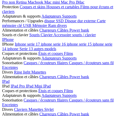
Pro non Retina
Macbook
Mac mini
Mac Pro
IMac
Protection
Coques et skins
Housses et cartables
Films pour écrans et
claviers
Adaptateurs & supports
Adaptateurs
Supports
Performances / Upgrades
disque SSD
Disque dur externe
Carte
mémoire
clé USB
Mémoire Ram
divers
Alimentation et câbles
Chargeurs
Câbles
Power bank
Souris et clavier
Souris
Clavier
Accessoire souris / clavier
IPhone
IPhone
Iphone serie 17
iphone serie 16
iphone serie 15
iphone serie
14
iphone Serie 13
autres models
Coques et protections
Étuis et coques
Films
Adaptateurs & supports
Adaptateurs
Supports
Sonorisation
Casques / écouteurs filaires
Casques / écouteurs sans fil
Enceintes
Divers
Ring light
Manettes
Alimentation et câbles
Chargeurs
Câbles
Power bank
IPad
IPad
IPad Pro
IPad Mini
IPad
Coques et protections
Étuis et coques
Films
Adaptateurs & supports
Adaptateurs
Supports
Sonorisation
Casques / écouteurs filaires
Casques / écouteurs sans fil
Enceintes
Divers
Claviers
Manettes
Stylet
Alimentation et câbles
Chargeurs
Câbles
Power bank