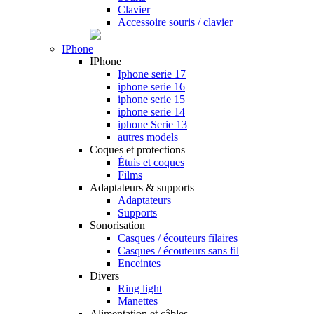
Clavier
Accessoire souris / clavier
IPhone
IPhone
Iphone serie 17
iphone serie 16
iphone serie 15
iphone serie 14
iphone Serie 13
autres models
Coques et protections
Étuis et coques
Films
Adaptateurs & supports
Adaptateurs
Supports
Sonorisation
Casques / écouteurs filaires
Casques / écouteurs sans fil
Enceintes
Divers
Ring light
Manettes
Alimentation et câbles