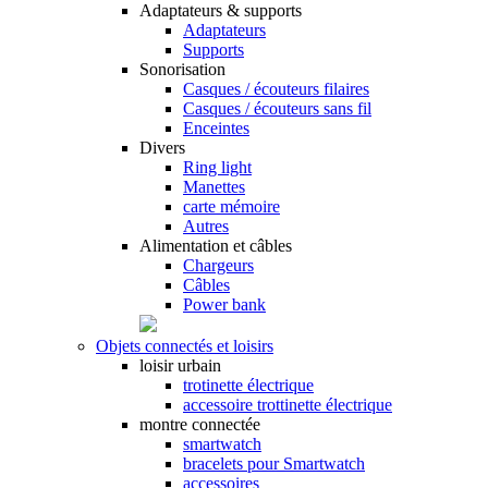
Adaptateurs & supports
Adaptateurs
Supports
Sonorisation
Casques / écouteurs filaires
Casques / écouteurs sans fil
Enceintes
Divers
Ring light
Manettes
carte mémoire
Autres
Alimentation et câbles
Chargeurs
Câbles
Power bank
Objets connectés et loisirs
loisir urbain
trotinette électrique
accessoire trottinette électrique
montre connectée
smartwatch
bracelets pour Smartwatch
accessoires