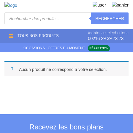
Recherche
RECHERCHER
de
produits
Assistance téléphonique
TOUS NOS PRODUITS
00216 29 39 73 73
OCCASIONS
OFFRES DU MOMENT
RÉPARATION
Aucun produit ne correspond à votre sélection.
Recevez les bons plans