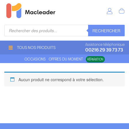
Recherche
RECHERCHER
de
produits
Assistance téléphonique
TOUS NOS PRODUITS
00216 29 39 73 73
OCCASIONS
OFFRES DU MOMENT
RÉPARATION
Aucun produit ne correspond à votre sélection.