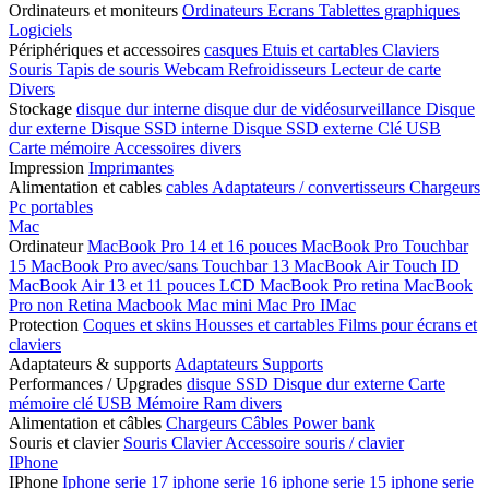
Ordinateurs et moniteurs
Ordinateurs
Ecrans
Tablettes graphiques
Logiciels
Périphériques et accessoires
casques
Etuis et cartables
Claviers
Souris
Tapis de souris
Webcam
Refroidisseurs
Lecteur de carte
Divers
Stockage
disque dur interne
disque dur de vidéosurveillance
Disque
dur externe
Disque SSD interne
Disque SSD externe
Clé USB
Carte mémoire
Accessoires divers
Impression
Imprimantes
Alimentation et cables
cables
Adaptateurs / convertisseurs
Chargeurs
Pc portables
Mac
Ordinateur
MacBook Pro 14 et 16 pouces
MacBook Pro Touchbar
15
MacBook Pro avec/sans Touchbar 13
MacBook Air Touch ID
MacBook Air 13 et 11 pouces LCD
MacBook Pro retina
MacBook
Pro non Retina
Macbook
Mac mini
Mac Pro
IMac
Protection
Coques et skins
Housses et cartables
Films pour écrans et
claviers
Adaptateurs & supports
Adaptateurs
Supports
Performances / Upgrades
disque SSD
Disque dur externe
Carte
mémoire
clé USB
Mémoire Ram
divers
Alimentation et câbles
Chargeurs
Câbles
Power bank
Souris et clavier
Souris
Clavier
Accessoire souris / clavier
IPhone
IPhone
Iphone serie 17
iphone serie 16
iphone serie 15
iphone serie