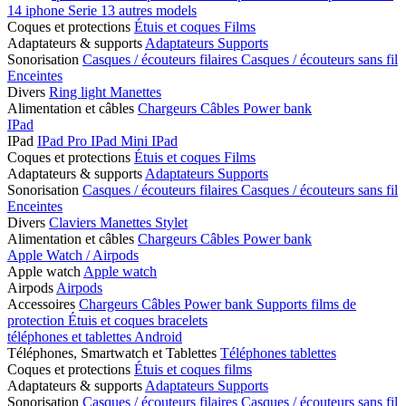
14
iphone Serie 13
autres models
Coques et protections
Étuis et coques
Films
Adaptateurs & supports
Adaptateurs
Supports
Sonorisation
Casques / écouteurs filaires
Casques / écouteurs sans fil
Enceintes
Divers
Ring light
Manettes
Alimentation et câbles
Chargeurs
Câbles
Power bank
IPad
IPad
IPad Pro
IPad Mini
IPad
Coques et protections
Étuis et coques
Films
Adaptateurs & supports
Adaptateurs
Supports
Sonorisation
Casques / écouteurs filaires
Casques / écouteurs sans fil
Enceintes
Divers
Claviers
Manettes
Stylet
Alimentation et câbles
Chargeurs
Câbles
Power bank
Apple Watch / Airpods
Apple watch
Apple watch
Airpods
Airpods
Accessoires
Chargeurs
Câbles
Power bank
Supports
films de
protection
Étuis et coques
bracelets
téléphones et tablettes Android
Téléphones, Smartwatch et Tablettes
Téléphones
tablettes
Coques et protections
Étuis et coques
films
Adaptateurs & supports
Adaptateurs
Supports
Sonorisation
Casques / écouteurs filaires
Casques / écouteurs sans fil