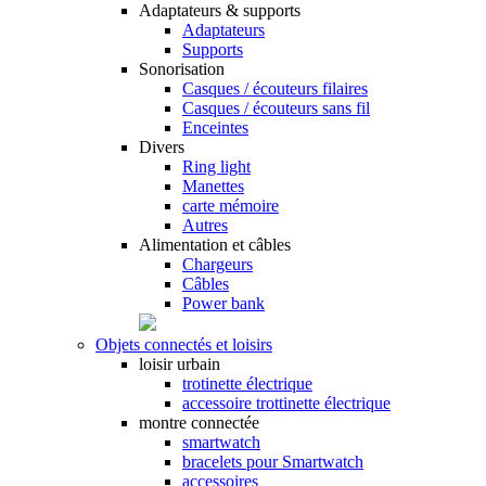
Adaptateurs & supports
Adaptateurs
Supports
Sonorisation
Casques / écouteurs filaires
Casques / écouteurs sans fil
Enceintes
Divers
Ring light
Manettes
carte mémoire
Autres
Alimentation et câbles
Chargeurs
Câbles
Power bank
Objets connectés et loisirs
loisir urbain
trotinette électrique
accessoire trottinette électrique
montre connectée
smartwatch
bracelets pour Smartwatch
accessoires