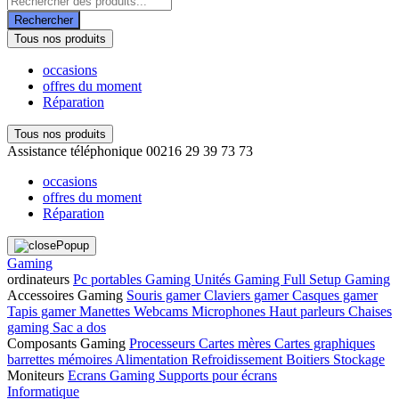
de
Rechercher
produits
Tous nos produits
occasions
offres du moment
Réparation
Tous nos produits
Assistance téléphonique
00216 29 39 73 73
occasions
offres du moment
Réparation
Gaming
ordinateurs
Pc portables Gaming
Unités Gaming
Full Setup Gaming
Accessoires Gaming
Souris gamer
Claviers gamer
Casques gamer
Tapis gamer
Manettes
Webcams
Microphones
Haut parleurs
Chaises
gaming
Sac a dos
Composants Gaming
Processeurs
Cartes mères
Cartes graphiques
barrettes mémoires
Alimentation
Refroidissement
Boitiers
Stockage
Moniteurs
Ecrans Gaming
Supports pour écrans
Informatique