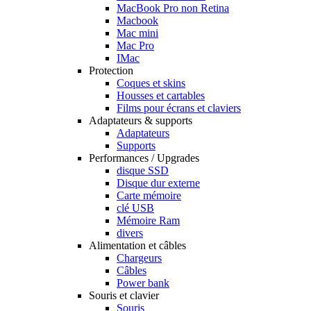
MacBook Pro non Retina
Macbook
Mac mini
Mac Pro
IMac
Protection
Coques et skins
Housses et cartables
Films pour écrans et claviers
Adaptateurs & supports
Adaptateurs
Supports
Performances / Upgrades
disque SSD
Disque dur externe
Carte mémoire
clé USB
Mémoire Ram
divers
Alimentation et câbles
Chargeurs
Câbles
Power bank
Souris et clavier
Souris