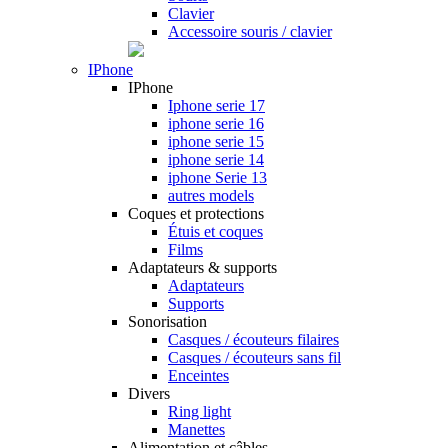
Clavier
Accessoire souris / clavier
IPhone
IPhone
Iphone serie 17
iphone serie 16
iphone serie 15
iphone serie 14
iphone Serie 13
autres models
Coques et protections
Étuis et coques
Films
Adaptateurs & supports
Adaptateurs
Supports
Sonorisation
Casques / écouteurs filaires
Casques / écouteurs sans fil
Enceintes
Divers
Ring light
Manettes
Alimentation et câbles