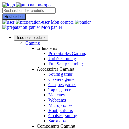
Recherche
de
Rechercher
produits
Mon compte
Mon panier
Tous nos produits
Gaming
ordinateurs
Pc portables Gaming
Unités Gaming
Full Setup Gaming
Accessoires Gaming
Souris gamer
Claviers gamer
Casques gamer
Tapis gamer
Manettes
Webcams
Microphones
Haut parleurs
Chaises gaming
Sac a dos
Composants Gaming