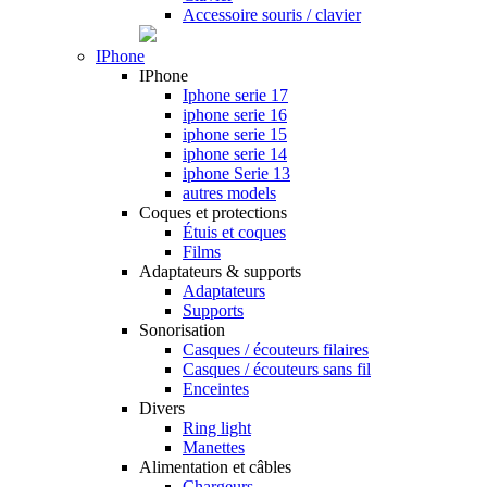
Accessoire souris / clavier
IPhone
IPhone
Iphone serie 17
iphone serie 16
iphone serie 15
iphone serie 14
iphone Serie 13
autres models
Coques et protections
Étuis et coques
Films
Adaptateurs & supports
Adaptateurs
Supports
Sonorisation
Casques / écouteurs filaires
Casques / écouteurs sans fil
Enceintes
Divers
Ring light
Manettes
Alimentation et câbles
Chargeurs