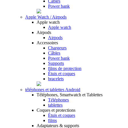
Câbles
Power bank
Apple Watch / Airpods
Apple watch
Apple watch
Airpods
Airpods
Accessoires
Chargeurs
Câbles
Power bank
Supports
films de protection
Étuis et coques
bracelets
téléphones et tablettes Android
Téléphones, Smartwatch et Tablettes
Téléphones
tablettes
Coques et protections
Étuis et coques
films
Adaptateurs & supports