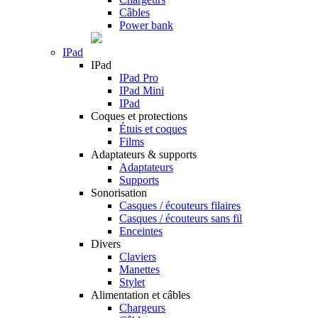
Câbles
Power bank
IPad
IPad
IPad Pro
IPad Mini
IPad
Coques et protections
Étuis et coques
Films
Adaptateurs & supports
Adaptateurs
Supports
Sonorisation
Casques / écouteurs filaires
Casques / écouteurs sans fil
Enceintes
Divers
Claviers
Manettes
Stylet
Alimentation et câbles
Chargeurs