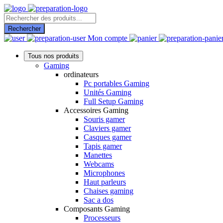
Recherche
de
Rechercher
produits
Mon compte
Tous nos produits
Gaming
ordinateurs
Pc portables Gaming
Unités Gaming
Full Setup Gaming
Accessoires Gaming
Souris gamer
Claviers gamer
Casques gamer
Tapis gamer
Manettes
Webcams
Microphones
Haut parleurs
Chaises gaming
Sac a dos
Composants Gaming
Processeurs