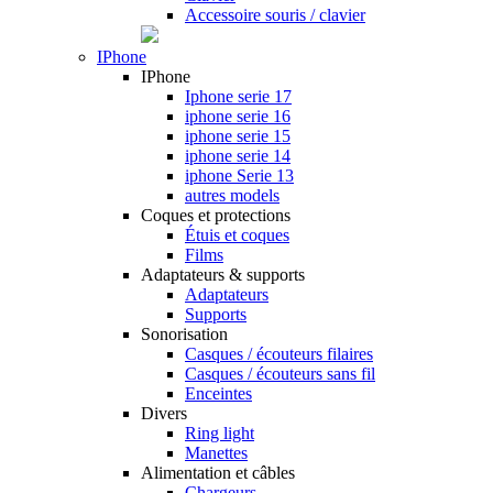
Accessoire souris / clavier
IPhone
IPhone
Iphone serie 17
iphone serie 16
iphone serie 15
iphone serie 14
iphone Serie 13
autres models
Coques et protections
Étuis et coques
Films
Adaptateurs & supports
Adaptateurs
Supports
Sonorisation
Casques / écouteurs filaires
Casques / écouteurs sans fil
Enceintes
Divers
Ring light
Manettes
Alimentation et câbles
Chargeurs