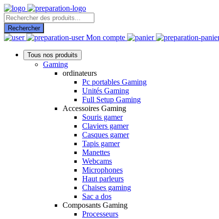
Recherche
de
Rechercher
produits
Mon compte
Tous nos produits
Gaming
ordinateurs
Pc portables Gaming
Unités Gaming
Full Setup Gaming
Accessoires Gaming
Souris gamer
Claviers gamer
Casques gamer
Tapis gamer
Manettes
Webcams
Microphones
Haut parleurs
Chaises gaming
Sac a dos
Composants Gaming
Processeurs