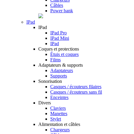
Câbles
Power bank
IPad
IPad
IPad Pro
IPad Mini
IPad
Coques et protections
Étuis et coques
Films
Adaptateurs & supports
Adaptateurs
Supports
Sonorisation
Casques / écouteurs filaires
Casques / écouteurs sans fil
Enceintes
Divers
Claviers
Manettes
Stylet
Alimentation et câbles
Chargeurs