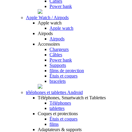
Câbles
Power bank
Apple Watch / Airpods
Apple watch
Apple watch
Airpods
Airpods
Accessoires
Chargeurs
Câbles
Power bank
Supports
films de protection
Étuis et coques
bracelets
téléphones et tablettes Android
Téléphones, Smartwatch et Tablettes
Téléphones
tablettes
Coques et protections
Étuis et coques
films
Adaptateurs & supports