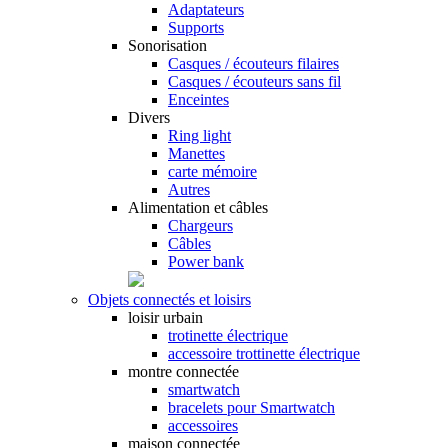
Adaptateurs
Supports
Sonorisation
Casques / écouteurs filaires
Casques / écouteurs sans fil
Enceintes
Divers
Ring light
Manettes
carte mémoire
Autres
Alimentation et câbles
Chargeurs
Câbles
Power bank
Objets connectés et loisirs
loisir urbain
trotinette électrique
accessoire trottinette électrique
montre connectée
smartwatch
bracelets pour Smartwatch
accessoires
maison connectée