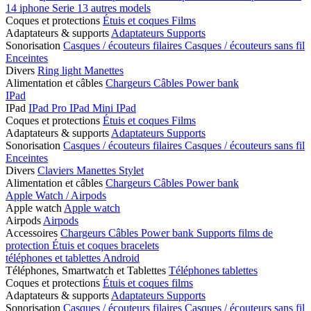
14
iphone Serie 13
autres models
Coques et protections
Étuis et coques
Films
Adaptateurs & supports
Adaptateurs
Supports
Sonorisation
Casques / écouteurs filaires
Casques / écouteurs sans fil
Enceintes
Divers
Ring light
Manettes
Alimentation et câbles
Chargeurs
Câbles
Power bank
IPad
IPad
IPad Pro
IPad Mini
IPad
Coques et protections
Étuis et coques
Films
Adaptateurs & supports
Adaptateurs
Supports
Sonorisation
Casques / écouteurs filaires
Casques / écouteurs sans fil
Enceintes
Divers
Claviers
Manettes
Stylet
Alimentation et câbles
Chargeurs
Câbles
Power bank
Apple Watch / Airpods
Apple watch
Apple watch
Airpods
Airpods
Accessoires
Chargeurs
Câbles
Power bank
Supports
films de
protection
Étuis et coques
bracelets
téléphones et tablettes Android
Téléphones, Smartwatch et Tablettes
Téléphones
tablettes
Coques et protections
Étuis et coques
films
Adaptateurs & supports
Adaptateurs
Supports
Sonorisation
Casques / écouteurs filaires
Casques / écouteurs sans fil