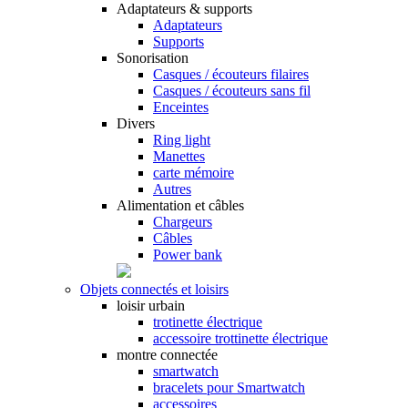
Adaptateurs & supports
Adaptateurs
Supports
Sonorisation
Casques / écouteurs filaires
Casques / écouteurs sans fil
Enceintes
Divers
Ring light
Manettes
carte mémoire
Autres
Alimentation et câbles
Chargeurs
Câbles
Power bank
Objets connectés et loisirs
loisir urbain
trotinette électrique
accessoire trottinette électrique
montre connectée
smartwatch
bracelets pour Smartwatch
accessoires