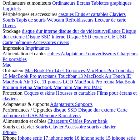
Ordinateurs et moniteurs
Ordinateurs
Ecrans
Tablettes graphiques
Logiciels
Périphériques et accessoires
casques
Etuis et cartables
Claviers
Souris
Tapis de souris
Webcam
Refroidisseurs
Lecteur de carte
Divers
Stockage
disque dur interne
disque dur de vidéosurveillance
Disque
dur externe
Disque SSD interne
Disque SSD externe
Clé USB
Carte mémoire
Accessoires divers
Impression
Imprimantes
Alimentation et cables
cables
Adaptateurs / convertisseurs
Chargeurs
Pc portables
Mac
Ordinateur
MacBook Pro 14 et 16 pouces
MacBook Pro Touchbar
15
MacBook Pro avec/sans Touchbar 13
MacBook Air Touch ID
MacBook Air 13 et 11 pouces LCD
MacBook Pro retina
MacBook
Pro non Retina
Macbook
Mac mini
Mac Pro
IMac
Protection
Coques et skins
Housses et cartables
Films pour écrans et
claviers
Adaptateurs & supports
Adaptateurs
Supports
Performances / Upgrades
disque SSD
Disque dur externe
Carte
mémoire
clé USB
Mémoire Ram
divers
Alimentation et câbles
Chargeurs
Câbles
Power bank
Souris et clavier
Souris
Clavier
Accessoire souris / clavier
IPhone
IPhone
Iphone serie 17
iphone serie 16
iphone serie 15
iphone serie