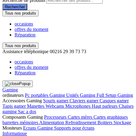
Recherche de produits
Rechercher
Tous nos produits
occasions
offres du moment
Réparation
Tous nos produits
Assistance téléphonique
00216 29 39 73 73
occasions
offres du moment
Réparation
Gaming
ordinateurs
Pc portables Gaming
Unités Gaming
Full Setup Gaming
Accessoires Gaming
Souris gamer
Claviers gamer
Casques gamer
Tapis gamer
Manettes
Webcams
Microphones
Haut parleurs
Chaises
gaming
Sac a dos
Composants Gaming
Processeurs
Cartes mères
Cartes graphiques
barrettes mémoires
Alimentation
Refroidissement
Boitiers
Stockage
Moniteurs
Ecrans Gaming
Supports pour écrans
Informatique