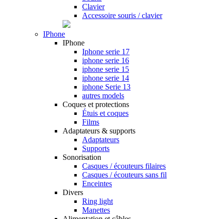
Clavier
Accessoire souris / clavier
IPhone
IPhone
Iphone serie 17
iphone serie 16
iphone serie 15
iphone serie 14
iphone Serie 13
autres models
Coques et protections
Étuis et coques
Films
Adaptateurs & supports
Adaptateurs
Supports
Sonorisation
Casques / écouteurs filaires
Casques / écouteurs sans fil
Enceintes
Divers
Ring light
Manettes
Alimentation et câbles