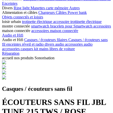
Enceintes
Divers
Ring light
Manettes
carte mémoire
Autres
Alimentation et câbles
Chargeurs
Câbles
Power bank
Objets connectés et loisirs
loisir urbain
trotinette électrique
accessoire trottinette électrique
montre connectée
smartwatch
bracelets pour Smartwatch
accessoires
maison connectée
accessoires maison connectée
Audio et Hifi
Audio et Hifi
Casques / écouteurs filaires
Casques / écouteurs sans
fil
enceintes
réveil et radio
divers audio
accessories audio
accessories casques
kit mains libres de voiture
Réparation
accueil
nos produits
Sonorisation
Casques / écouteurs sans fil
ÉCOUTEURS SANS FIL JBL
TUNE 215 TWS / ROSE