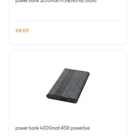
power bank 5200mah FONENG M2 blanc
26 DT
power bank 4000mah KSIX powerlive