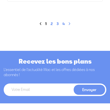
1
2
3
4
Recevez les bons plans
L’essentiel de l’actualité Mac et les offres dédiées à nos
abonnés !