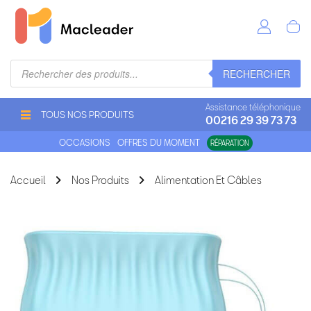
Recherche
RECHERCHER
de
produits
Assistance téléphonique
TOUS NOS PRODUITS
00216 29 39 73 73
OCCASIONS
OFFRES DU MOMENT
RÉPARATION
Accueil
Nos Produits
Alimentation Et Câbles