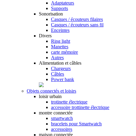
Adaptateurs
Supports
Sonorisation
Casques / écouteurs filaires
Casques / écouteurs sans fil
Enceintes
Divers
Ring light
Manettes
carte mémoire
Autres
Alimentation et câbles
Chargeurs
Câbles
Power bank
Objets connectés et loisirs
loisir urbain
trotinette électrique
accessoire trottinette électrique
montre connectée
smartwatch
bracelets pour Smartwatch
accessoires
maison connectée