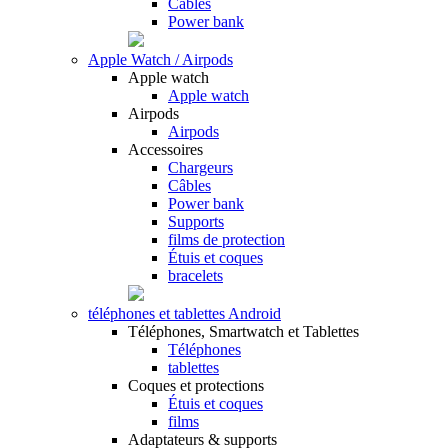
Câbles
Power bank
Apple Watch / Airpods
Apple watch
Apple watch
Airpods
Airpods
Accessoires
Chargeurs
Câbles
Power bank
Supports
films de protection
Étuis et coques
bracelets
téléphones et tablettes Android
Téléphones, Smartwatch et Tablettes
Téléphones
tablettes
Coques et protections
Étuis et coques
films
Adaptateurs & supports