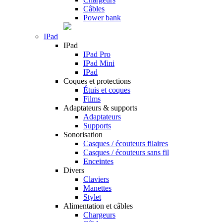
Câbles
Power bank
IPad
IPad
IPad Pro
IPad Mini
IPad
Coques et protections
Étuis et coques
Films
Adaptateurs & supports
Adaptateurs
Supports
Sonorisation
Casques / écouteurs filaires
Casques / écouteurs sans fil
Enceintes
Divers
Claviers
Manettes
Stylet
Alimentation et câbles
Chargeurs