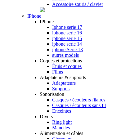
Accessoire souris / clavier
IPhone
IPhone
Iphone serie 17
iphone serie 16
iphone serie 15
iphone serie 14
iphone Serie 13
autres models
Coques et protections
Étuis et coques
Films
Adaptateurs & supports
Adaptateurs
Supports
Sonorisation
Casques / écouteurs filaires
Casques / écouteurs sans fil
Enceintes
Divers
Ring light
Manettes
Alimentation et câbles
Chargeurs