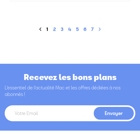
1
2
3
4
5
6
7
Recevez les bons plans
L’essentiel de l’actualité Mac et les offres dédiées à nos
abonnés !