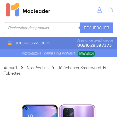
Recherche
RECHERCHER
de
produits
Assistance téléphonique
TOUS NOS PRODUITS
00216 29 39 73 73
OCCASIONS
OFFRES DU MOMENT
RÉPARATION
Accueil
Nos Produits
Téléphones, Smartwatch Et
Tablettes