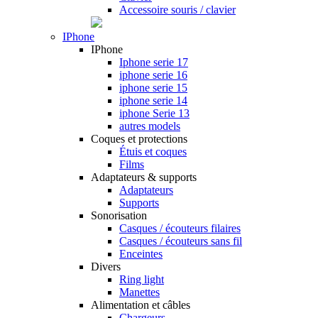
Accessoire souris / clavier
IPhone
IPhone
Iphone serie 17
iphone serie 16
iphone serie 15
iphone serie 14
iphone Serie 13
autres models
Coques et protections
Étuis et coques
Films
Adaptateurs & supports
Adaptateurs
Supports
Sonorisation
Casques / écouteurs filaires
Casques / écouteurs sans fil
Enceintes
Divers
Ring light
Manettes
Alimentation et câbles
Chargeurs