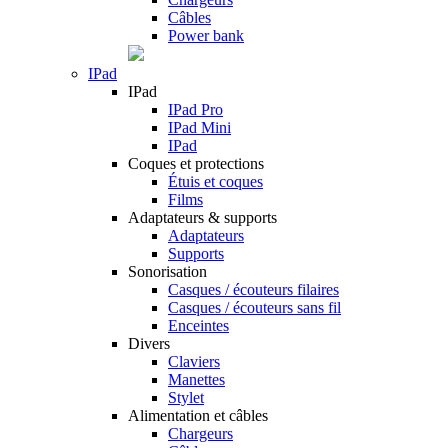
Câbles
Power bank
IPad
IPad
IPad Pro
IPad Mini
IPad
Coques et protections
Étuis et coques
Films
Adaptateurs & supports
Adaptateurs
Supports
Sonorisation
Casques / écouteurs filaires
Casques / écouteurs sans fil
Enceintes
Divers
Claviers
Manettes
Stylet
Alimentation et câbles
Chargeurs