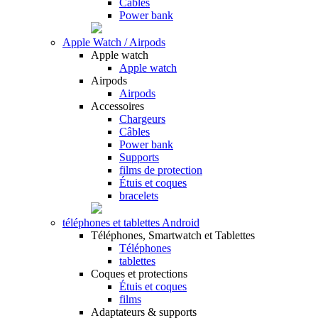
Câbles
Power bank
Apple Watch / Airpods
Apple watch
Apple watch
Airpods
Airpods
Accessoires
Chargeurs
Câbles
Power bank
Supports
films de protection
Étuis et coques
bracelets
téléphones et tablettes Android
Téléphones, Smartwatch et Tablettes
Téléphones
tablettes
Coques et protections
Étuis et coques
films
Adaptateurs & supports