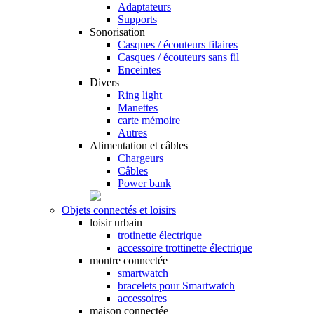
Adaptateurs
Supports
Sonorisation
Casques / écouteurs filaires
Casques / écouteurs sans fil
Enceintes
Divers
Ring light
Manettes
carte mémoire
Autres
Alimentation et câbles
Chargeurs
Câbles
Power bank
Objets connectés et loisirs
loisir urbain
trotinette électrique
accessoire trottinette électrique
montre connectée
smartwatch
bracelets pour Smartwatch
accessoires
maison connectée