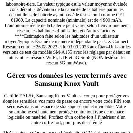
laboratoire-tiers. La valeur typique est la valeur moyenne évaluée
considérant la déviation de la capacité de la batterie parmi les
échantillons de batterie ayant passé le test selon la norme CEI
61960. La capacité nominale (minimale) est de 4 900 mAh.
L’autonomie réelle de la batterie peut varier selon l’environnement
réseau, les habitudes d’utilisation et d’autres facteurs.
****Estimation faite selon les habitudes d’un utilisateur
moyen/typique. Évalué de manière indépendante par UX Connect
Research entre le 26.08.2023 et le 03.09.2023 aux États-Unis sur les
versions de test du modèle SM-A155 avec les réglages par défaut en
utilisant les réseaux Wi-Fi, LTE et 5G Sub6 (NON testé sur le
réseau 5G mmWave).
Gérez vos données les yeux fermés avec
Samsung Knox Vault
Certifié EAL5+, Samsung Knox Vault est conçu pour protéger vos
données sensibles: vos mots de passe ou encore votre code PIN sont
sécurisés dans un espace de stockage séparé et inviolable. Votre
smartphone est hautement protégé contre tout type de menace
logicielle ou matériel. Profitez d’un coffre-fort à l’intérieur d’un
autre coffre-fort, pour plus de sérénité
*EAL : niveau d’assurance de l’évaluation (CC, Critères communs)