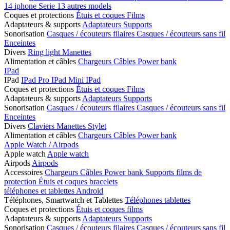
14
iphone Serie 13
autres models
Coques et protections
Étuis et coques
Films
Adaptateurs & supports
Adaptateurs
Supports
Sonorisation
Casques / écouteurs filaires
Casques / écouteurs sans fil
Enceintes
Divers
Ring light
Manettes
Alimentation et câbles
Chargeurs
Câbles
Power bank
IPad
IPad
IPad Pro
IPad Mini
IPad
Coques et protections
Étuis et coques
Films
Adaptateurs & supports
Adaptateurs
Supports
Sonorisation
Casques / écouteurs filaires
Casques / écouteurs sans fil
Enceintes
Divers
Claviers
Manettes
Stylet
Alimentation et câbles
Chargeurs
Câbles
Power bank
Apple Watch / Airpods
Apple watch
Apple watch
Airpods
Airpods
Accessoires
Chargeurs
Câbles
Power bank
Supports
films de
protection
Étuis et coques
bracelets
téléphones et tablettes Android
Téléphones, Smartwatch et Tablettes
Téléphones
tablettes
Coques et protections
Étuis et coques
films
Adaptateurs & supports
Adaptateurs
Supports
Sonorisation
Casques / écouteurs filaires
Casques / écouteurs sans fil