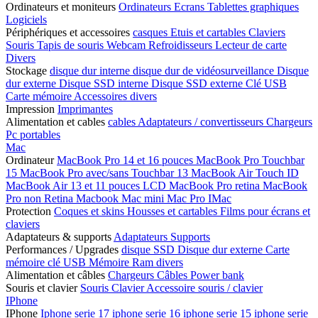
Ordinateurs et moniteurs
Ordinateurs
Ecrans
Tablettes graphiques
Logiciels
Périphériques et accessoires
casques
Etuis et cartables
Claviers
Souris
Tapis de souris
Webcam
Refroidisseurs
Lecteur de carte
Divers
Stockage
disque dur interne
disque dur de vidéosurveillance
Disque
dur externe
Disque SSD interne
Disque SSD externe
Clé USB
Carte mémoire
Accessoires divers
Impression
Imprimantes
Alimentation et cables
cables
Adaptateurs / convertisseurs
Chargeurs
Pc portables
Mac
Ordinateur
MacBook Pro 14 et 16 pouces
MacBook Pro Touchbar
15
MacBook Pro avec/sans Touchbar 13
MacBook Air Touch ID
MacBook Air 13 et 11 pouces LCD
MacBook Pro retina
MacBook
Pro non Retina
Macbook
Mac mini
Mac Pro
IMac
Protection
Coques et skins
Housses et cartables
Films pour écrans et
claviers
Adaptateurs & supports
Adaptateurs
Supports
Performances / Upgrades
disque SSD
Disque dur externe
Carte
mémoire
clé USB
Mémoire Ram
divers
Alimentation et câbles
Chargeurs
Câbles
Power bank
Souris et clavier
Souris
Clavier
Accessoire souris / clavier
IPhone
IPhone
Iphone serie 17
iphone serie 16
iphone serie 15
iphone serie