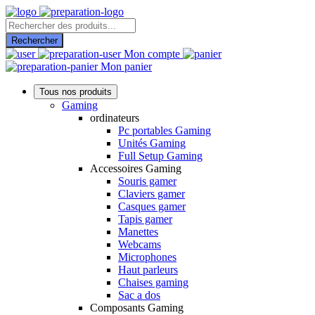
Recherche
de
Rechercher
produits
Mon compte
Mon panier
Tous nos produits
Gaming
ordinateurs
Pc portables Gaming
Unités Gaming
Full Setup Gaming
Accessoires Gaming
Souris gamer
Claviers gamer
Casques gamer
Tapis gamer
Manettes
Webcams
Microphones
Haut parleurs
Chaises gaming
Sac a dos
Composants Gaming