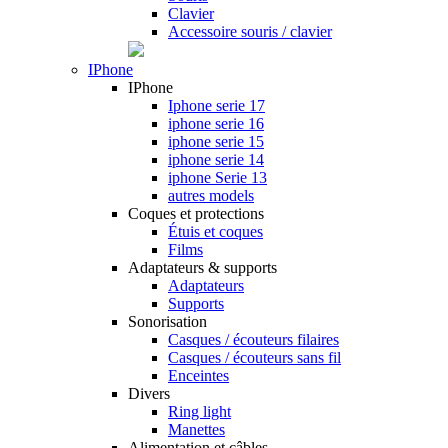
Clavier
Accessoire souris / clavier
IPhone
IPhone
Iphone serie 17
iphone serie 16
iphone serie 15
iphone serie 14
iphone Serie 13
autres models
Coques et protections
Étuis et coques
Films
Adaptateurs & supports
Adaptateurs
Supports
Sonorisation
Casques / écouteurs filaires
Casques / écouteurs sans fil
Enceintes
Divers
Ring light
Manettes
Alimentation et câbles