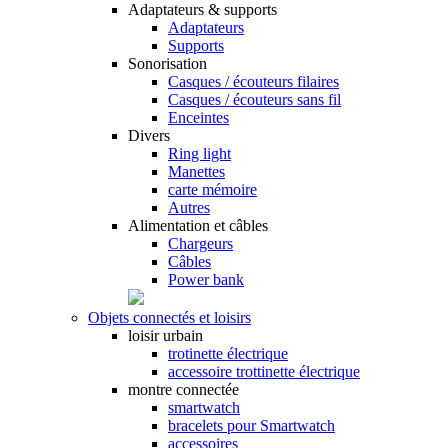
Adaptateurs & supports
Adaptateurs
Supports
Sonorisation
Casques / écouteurs filaires
Casques / écouteurs sans fil
Enceintes
Divers
Ring light
Manettes
carte mémoire
Autres
Alimentation et câbles
Chargeurs
Câbles
Power bank
Objets connectés et loisirs
loisir urbain
trotinette électrique
accessoire trottinette électrique
montre connectée
smartwatch
bracelets pour Smartwatch
accessoires