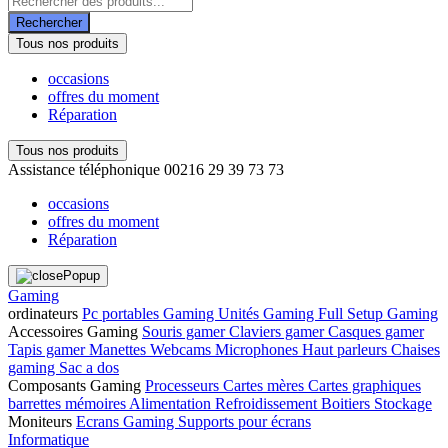
de
Rechercher
produits
Tous nos produits
occasions
offres du moment
Réparation
Tous nos produits
Assistance téléphonique
00216 29 39 73 73
occasions
offres du moment
Réparation
Gaming
ordinateurs
Pc portables Gaming
Unités Gaming
Full Setup Gaming
Accessoires Gaming
Souris gamer
Claviers gamer
Casques gamer
Tapis gamer
Manettes
Webcams
Microphones
Haut parleurs
Chaises
gaming
Sac a dos
Composants Gaming
Processeurs
Cartes mères
Cartes graphiques
barrettes mémoires
Alimentation
Refroidissement
Boitiers
Stockage
Moniteurs
Ecrans Gaming
Supports pour écrans
Informatique