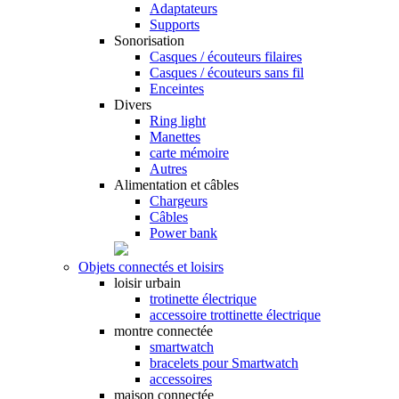
Adaptateurs
Supports
Sonorisation
Casques / écouteurs filaires
Casques / écouteurs sans fil
Enceintes
Divers
Ring light
Manettes
carte mémoire
Autres
Alimentation et câbles
Chargeurs
Câbles
Power bank
Objets connectés et loisirs
loisir urbain
trotinette électrique
accessoire trottinette électrique
montre connectée
smartwatch
bracelets pour Smartwatch
accessoires
maison connectée