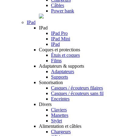
Câbles
Power bank
IPad
IPad
IPad Pro
IPad Mini
IPad
Coques et protections
Étuis et coques
Films
Adaptateurs & supports
Adaptateurs
Supports
Sonorisation
Casques / écouteurs filaires
Casques / écouteurs sans fil
Enceintes
Divers
Claviers
Manettes
Stylet
Alimentation et câbles
Chargeurs