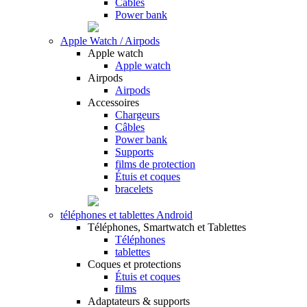
Câbles
Power bank
Apple Watch / Airpods
Apple watch
Apple watch
Airpods
Airpods
Accessoires
Chargeurs
Câbles
Power bank
Supports
films de protection
Étuis et coques
bracelets
téléphones et tablettes Android
Téléphones, Smartwatch et Tablettes
Téléphones
tablettes
Coques et protections
Étuis et coques
films
Adaptateurs & supports