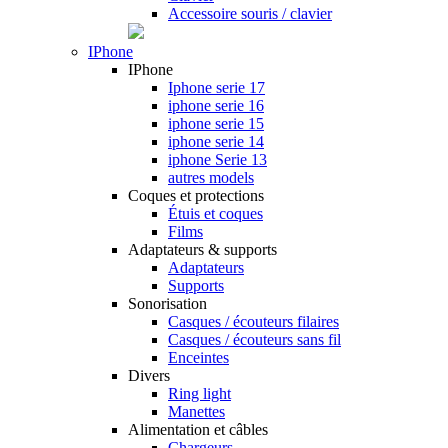
Accessoire souris / clavier
IPhone
IPhone
Iphone serie 17
iphone serie 16
iphone serie 15
iphone serie 14
iphone Serie 13
autres models
Coques et protections
Étuis et coques
Films
Adaptateurs & supports
Adaptateurs
Supports
Sonorisation
Casques / écouteurs filaires
Casques / écouteurs sans fil
Enceintes
Divers
Ring light
Manettes
Alimentation et câbles
Chargeurs