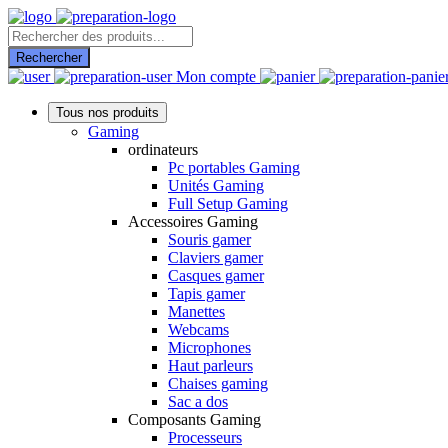
Recherche
de
Rechercher
produits
Mon compte
Tous nos produits
Gaming
ordinateurs
Pc portables Gaming
Unités Gaming
Full Setup Gaming
Accessoires Gaming
Souris gamer
Claviers gamer
Casques gamer
Tapis gamer
Manettes
Webcams
Microphones
Haut parleurs
Chaises gaming
Sac a dos
Composants Gaming
Processeurs