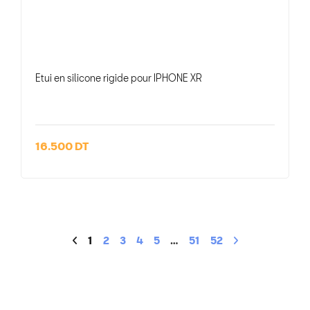
Etui en silicone rigide pour IPHONE XR
16.500 DT
1
2
3
4
5
…
51
52