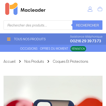
Recherche
RECHERCHER
de
produits
Assistance téléphonique
TOUS NOS PRODUITS
00216 29 39 73 73
OCCASIONS
OFFRES DU MOMENT
RÉPARATION
Accueil
Nos Produits
Coques Et Protections