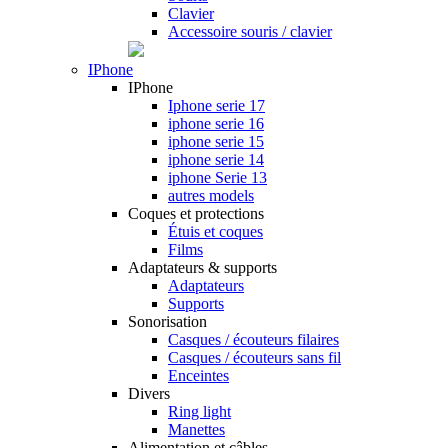
Clavier
Accessoire souris / clavier
IPhone
IPhone
Iphone serie 17
iphone serie 16
iphone serie 15
iphone serie 14
iphone Serie 13
autres models
Coques et protections
Étuis et coques
Films
Adaptateurs & supports
Adaptateurs
Supports
Sonorisation
Casques / écouteurs filaires
Casques / écouteurs sans fil
Enceintes
Divers
Ring light
Manettes
Alimentation et câbles