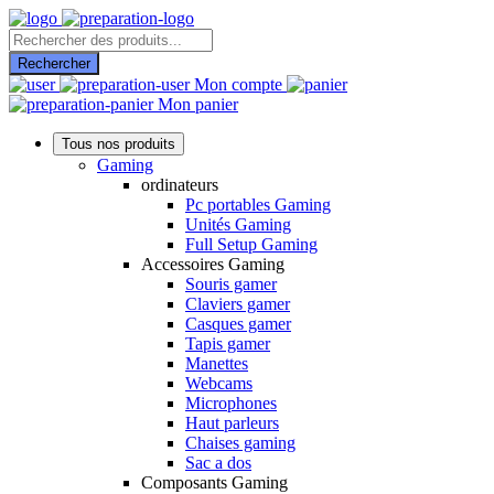
Recherche
de
Rechercher
produits
Mon compte
Mon panier
Tous nos produits
Gaming
ordinateurs
Pc portables Gaming
Unités Gaming
Full Setup Gaming
Accessoires Gaming
Souris gamer
Claviers gamer
Casques gamer
Tapis gamer
Manettes
Webcams
Microphones
Haut parleurs
Chaises gaming
Sac a dos
Composants Gaming