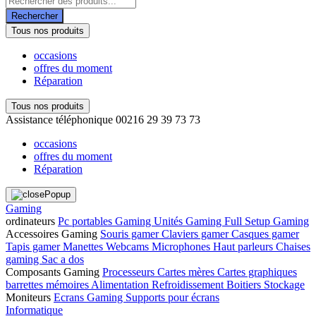
de
Rechercher
produits
Tous nos produits
occasions
offres du moment
Réparation
Tous nos produits
Assistance téléphonique
00216 29 39 73 73
occasions
offres du moment
Réparation
Gaming
ordinateurs
Pc portables Gaming
Unités Gaming
Full Setup Gaming
Accessoires Gaming
Souris gamer
Claviers gamer
Casques gamer
Tapis gamer
Manettes
Webcams
Microphones
Haut parleurs
Chaises
gaming
Sac a dos
Composants Gaming
Processeurs
Cartes mères
Cartes graphiques
barrettes mémoires
Alimentation
Refroidissement
Boitiers
Stockage
Moniteurs
Ecrans Gaming
Supports pour écrans
Informatique