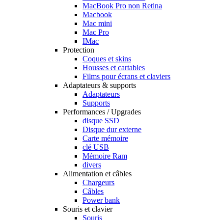
MacBook Pro non Retina
Macbook
Mac mini
Mac Pro
IMac
Protection
Coques et skins
Housses et cartables
Films pour écrans et claviers
Adaptateurs & supports
Adaptateurs
Supports
Performances / Upgrades
disque SSD
Disque dur externe
Carte mémoire
clé USB
Mémoire Ram
divers
Alimentation et câbles
Chargeurs
Câbles
Power bank
Souris et clavier
Souris