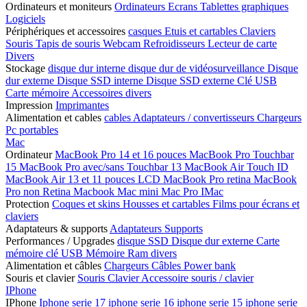
Ordinateurs et moniteurs
Ordinateurs
Ecrans
Tablettes graphiques
Logiciels
Périphériques et accessoires
casques
Etuis et cartables
Claviers
Souris
Tapis de souris
Webcam
Refroidisseurs
Lecteur de carte
Divers
Stockage
disque dur interne
disque dur de vidéosurveillance
Disque
dur externe
Disque SSD interne
Disque SSD externe
Clé USB
Carte mémoire
Accessoires divers
Impression
Imprimantes
Alimentation et cables
cables
Adaptateurs / convertisseurs
Chargeurs
Pc portables
Mac
Ordinateur
MacBook Pro 14 et 16 pouces
MacBook Pro Touchbar
15
MacBook Pro avec/sans Touchbar 13
MacBook Air Touch ID
MacBook Air 13 et 11 pouces LCD
MacBook Pro retina
MacBook
Pro non Retina
Macbook
Mac mini
Mac Pro
IMac
Protection
Coques et skins
Housses et cartables
Films pour écrans et
claviers
Adaptateurs & supports
Adaptateurs
Supports
Performances / Upgrades
disque SSD
Disque dur externe
Carte
mémoire
clé USB
Mémoire Ram
divers
Alimentation et câbles
Chargeurs
Câbles
Power bank
Souris et clavier
Souris
Clavier
Accessoire souris / clavier
IPhone
IPhone
Iphone serie 17
iphone serie 16
iphone serie 15
iphone serie