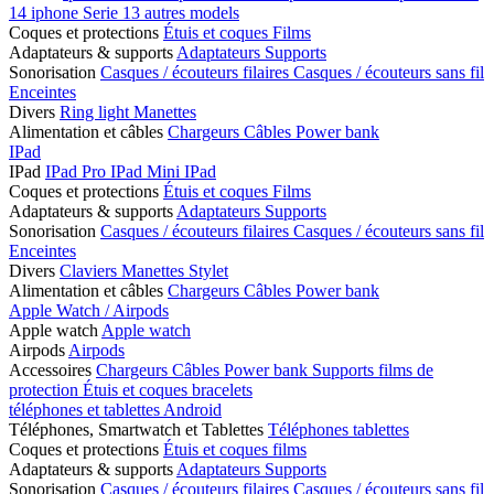
14
iphone Serie 13
autres models
Coques et protections
Étuis et coques
Films
Adaptateurs & supports
Adaptateurs
Supports
Sonorisation
Casques / écouteurs filaires
Casques / écouteurs sans fil
Enceintes
Divers
Ring light
Manettes
Alimentation et câbles
Chargeurs
Câbles
Power bank
IPad
IPad
IPad Pro
IPad Mini
IPad
Coques et protections
Étuis et coques
Films
Adaptateurs & supports
Adaptateurs
Supports
Sonorisation
Casques / écouteurs filaires
Casques / écouteurs sans fil
Enceintes
Divers
Claviers
Manettes
Stylet
Alimentation et câbles
Chargeurs
Câbles
Power bank
Apple Watch / Airpods
Apple watch
Apple watch
Airpods
Airpods
Accessoires
Chargeurs
Câbles
Power bank
Supports
films de
protection
Étuis et coques
bracelets
téléphones et tablettes Android
Téléphones, Smartwatch et Tablettes
Téléphones
tablettes
Coques et protections
Étuis et coques
films
Adaptateurs & supports
Adaptateurs
Supports
Sonorisation
Casques / écouteurs filaires
Casques / écouteurs sans fil