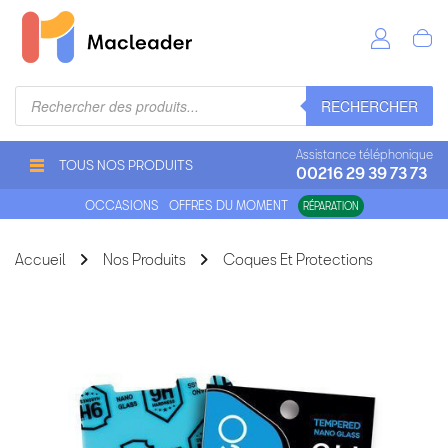
Recherche
RECHERCHER
de
produits
Assistance téléphonique
TOUS NOS PRODUITS
00216 29 39 73 73
OCCASIONS
OFFRES DU MOMENT
RÉPARATION
Accueil
Nos Produits
Coques Et Protections