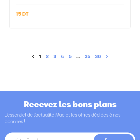
15 DT
1
2
3
4
5
…
35
36
Recevez les bons plans
L’essentiel de l’actualité Mac et les offres dédiées à nos
abonnés !