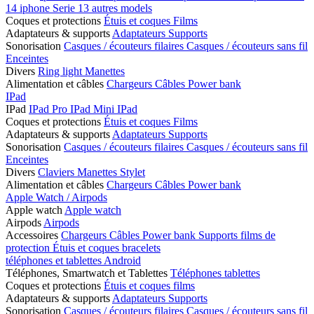
14
iphone Serie 13
autres models
Coques et protections
Étuis et coques
Films
Adaptateurs & supports
Adaptateurs
Supports
Sonorisation
Casques / écouteurs filaires
Casques / écouteurs sans fil
Enceintes
Divers
Ring light
Manettes
Alimentation et câbles
Chargeurs
Câbles
Power bank
IPad
IPad
IPad Pro
IPad Mini
IPad
Coques et protections
Étuis et coques
Films
Adaptateurs & supports
Adaptateurs
Supports
Sonorisation
Casques / écouteurs filaires
Casques / écouteurs sans fil
Enceintes
Divers
Claviers
Manettes
Stylet
Alimentation et câbles
Chargeurs
Câbles
Power bank
Apple Watch / Airpods
Apple watch
Apple watch
Airpods
Airpods
Accessoires
Chargeurs
Câbles
Power bank
Supports
films de
protection
Étuis et coques
bracelets
téléphones et tablettes Android
Téléphones, Smartwatch et Tablettes
Téléphones
tablettes
Coques et protections
Étuis et coques
films
Adaptateurs & supports
Adaptateurs
Supports
Sonorisation
Casques / écouteurs filaires
Casques / écouteurs sans fil