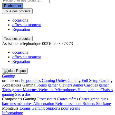
de
Rechercher
produits
Tous nos produits
occasions
offres du moment
Réparation
Tous nos produits
Assistance téléphonique
00216 29 39 73 73
occasions
offres du moment
Réparation
Gaming
ordinateurs
Pc portables Gaming
Unités Gaming
Full Setup Gaming
Accessoires Gaming
Souris gamer
Claviers gamer
Casques gamer
Tapis gamer
Manettes
Webcams
Microphones
Haut parleurs
Chaises
gaming
Sac a dos
Composants Gaming
Processeurs
Cartes mères
Cartes graphiques
barrettes mémoires
Alimentation
Refroidissement
Boitiers
Stockage
Moniteurs
Ecrans Gaming
Supports pour écrans
Informatique