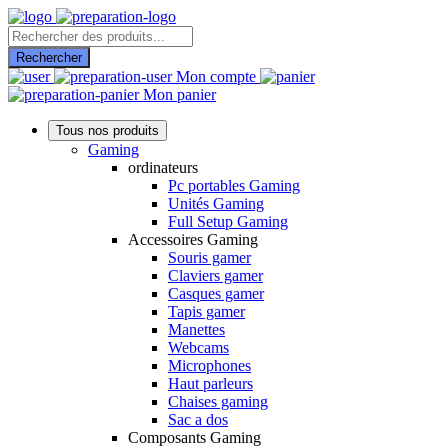
Recherche
de
Rechercher
produits
Mon compte
Mon panier
Tous nos produits
Gaming
ordinateurs
Pc portables Gaming
Unités Gaming
Full Setup Gaming
Accessoires Gaming
Souris gamer
Claviers gamer
Casques gamer
Tapis gamer
Manettes
Webcams
Microphones
Haut parleurs
Chaises gaming
Sac a dos
Composants Gaming