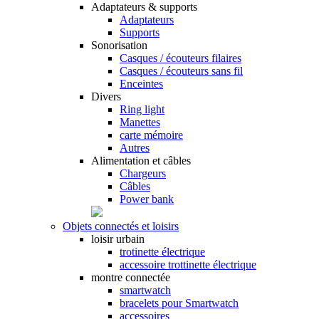
Adaptateurs & supports
Adaptateurs
Supports
Sonorisation
Casques / écouteurs filaires
Casques / écouteurs sans fil
Enceintes
Divers
Ring light
Manettes
carte mémoire
Autres
Alimentation et câbles
Chargeurs
Câbles
Power bank
Objets connectés et loisirs
loisir urbain
trotinette électrique
accessoire trottinette électrique
montre connectée
smartwatch
bracelets pour Smartwatch
accessoires