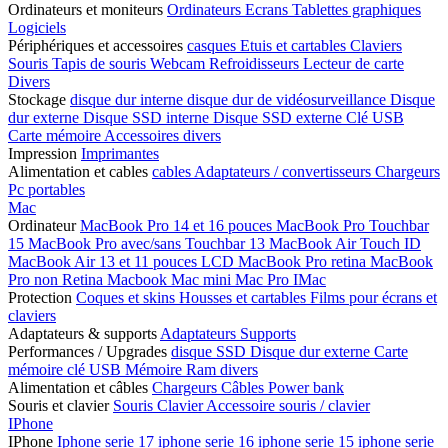
Ordinateurs et moniteurs
Ordinateurs
Ecrans
Tablettes graphiques
Logiciels
Périphériques et accessoires
casques
Etuis et cartables
Claviers
Souris
Tapis de souris
Webcam
Refroidisseurs
Lecteur de carte
Divers
Stockage
disque dur interne
disque dur de vidéosurveillance
Disque
dur externe
Disque SSD interne
Disque SSD externe
Clé USB
Carte mémoire
Accessoires divers
Impression
Imprimantes
Alimentation et cables
cables
Adaptateurs / convertisseurs
Chargeurs
Pc portables
Mac
Ordinateur
MacBook Pro 14 et 16 pouces
MacBook Pro Touchbar
15
MacBook Pro avec/sans Touchbar 13
MacBook Air Touch ID
MacBook Air 13 et 11 pouces LCD
MacBook Pro retina
MacBook
Pro non Retina
Macbook
Mac mini
Mac Pro
IMac
Protection
Coques et skins
Housses et cartables
Films pour écrans et
claviers
Adaptateurs & supports
Adaptateurs
Supports
Performances / Upgrades
disque SSD
Disque dur externe
Carte
mémoire
clé USB
Mémoire Ram
divers
Alimentation et câbles
Chargeurs
Câbles
Power bank
Souris et clavier
Souris
Clavier
Accessoire souris / clavier
IPhone
IPhone
Iphone serie 17
iphone serie 16
iphone serie 15
iphone serie