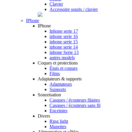
Clavier
Accessoire souris / clavier
IPhone
IPhone
Iphone serie 17
iphone serie 16
iphone serie 15
iphone serie 14
iphone Serie 13
autres models
Coques et protections
Étuis et coques
Films
Adaptateurs & supports
Adaptateurs
Supports
Sonorisation
Casques / écouteurs filaires
Casques / écouteurs sans fil
Enceintes
Divers
Ring light
Manettes
Alimentation et câbles