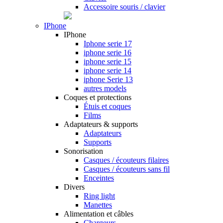
Accessoire souris / clavier
IPhone
IPhone
Iphone serie 17
iphone serie 16
iphone serie 15
iphone serie 14
iphone Serie 13
autres models
Coques et protections
Étuis et coques
Films
Adaptateurs & supports
Adaptateurs
Supports
Sonorisation
Casques / écouteurs filaires
Casques / écouteurs sans fil
Enceintes
Divers
Ring light
Manettes
Alimentation et câbles
Chargeurs