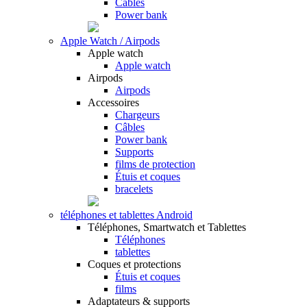
Câbles
Power bank
Apple Watch / Airpods
Apple watch
Apple watch
Airpods
Airpods
Accessoires
Chargeurs
Câbles
Power bank
Supports
films de protection
Étuis et coques
bracelets
téléphones et tablettes Android
Téléphones, Smartwatch et Tablettes
Téléphones
tablettes
Coques et protections
Étuis et coques
films
Adaptateurs & supports