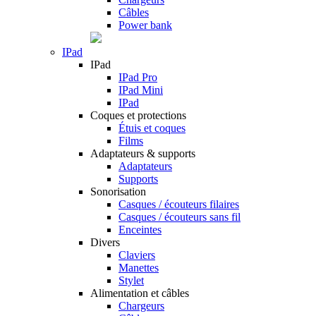
Câbles
Power bank
IPad
IPad
IPad Pro
IPad Mini
IPad
Coques et protections
Étuis et coques
Films
Adaptateurs & supports
Adaptateurs
Supports
Sonorisation
Casques / écouteurs filaires
Casques / écouteurs sans fil
Enceintes
Divers
Claviers
Manettes
Stylet
Alimentation et câbles
Chargeurs