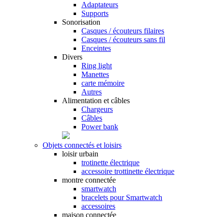
Adaptateurs
Supports
Sonorisation
Casques / écouteurs filaires
Casques / écouteurs sans fil
Enceintes
Divers
Ring light
Manettes
carte mémoire
Autres
Alimentation et câbles
Chargeurs
Câbles
Power bank
Objets connectés et loisirs
loisir urbain
trotinette électrique
accessoire trottinette électrique
montre connectée
smartwatch
bracelets pour Smartwatch
accessoires
maison connectée