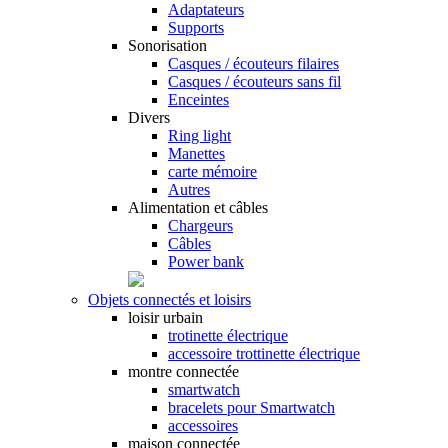
Adaptateurs
Supports
Sonorisation
Casques / écouteurs filaires
Casques / écouteurs sans fil
Enceintes
Divers
Ring light
Manettes
carte mémoire
Autres
Alimentation et câbles
Chargeurs
Câbles
Power bank
Objets connectés et loisirs
loisir urbain
trotinette électrique
accessoire trottinette électrique
montre connectée
smartwatch
bracelets pour Smartwatch
accessoires
maison connectée