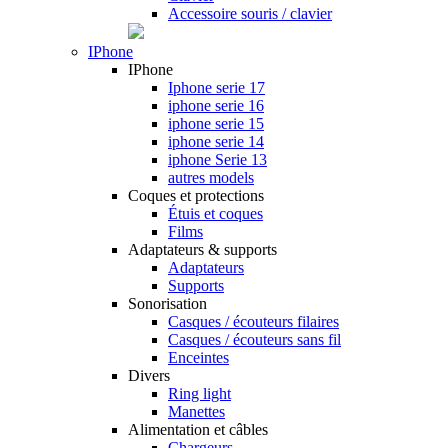
Accessoire souris / clavier
IPhone
IPhone
Iphone serie 17
iphone serie 16
iphone serie 15
iphone serie 14
iphone Serie 13
autres models
Coques et protections
Étuis et coques
Films
Adaptateurs & supports
Adaptateurs
Supports
Sonorisation
Casques / écouteurs filaires
Casques / écouteurs sans fil
Enceintes
Divers
Ring light
Manettes
Alimentation et câbles
Chargeurs