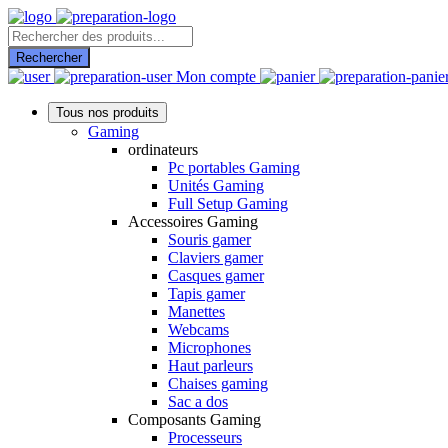
Recherche
de
Rechercher
produits
Mon compte
Tous nos produits
Gaming
ordinateurs
Pc portables Gaming
Unités Gaming
Full Setup Gaming
Accessoires Gaming
Souris gamer
Claviers gamer
Casques gamer
Tapis gamer
Manettes
Webcams
Microphones
Haut parleurs
Chaises gaming
Sac a dos
Composants Gaming
Processeurs