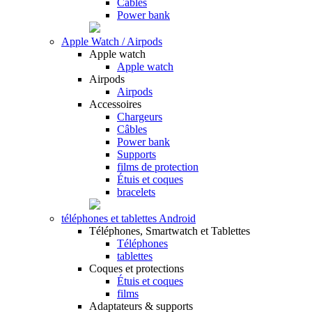
Câbles
Power bank
Apple Watch / Airpods
Apple watch
Apple watch
Airpods
Airpods
Accessoires
Chargeurs
Câbles
Power bank
Supports
films de protection
Étuis et coques
bracelets
téléphones et tablettes Android
Téléphones, Smartwatch et Tablettes
Téléphones
tablettes
Coques et protections
Étuis et coques
films
Adaptateurs & supports