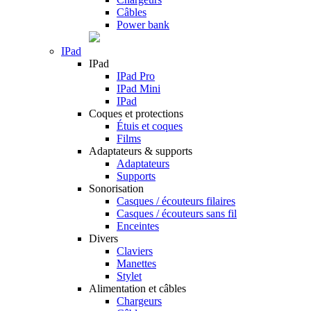
Câbles
Power bank
IPad
IPad
IPad Pro
IPad Mini
IPad
Coques et protections
Étuis et coques
Films
Adaptateurs & supports
Adaptateurs
Supports
Sonorisation
Casques / écouteurs filaires
Casques / écouteurs sans fil
Enceintes
Divers
Claviers
Manettes
Stylet
Alimentation et câbles
Chargeurs